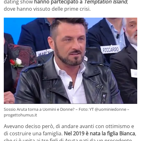
dating show
hanno partecipato a
Temptation Island
,
dove hanno vissuto delle prime crisi.
Sossio Aruta torna a Uomini e Donne? – Foto: YT @uominiedonne –
progettohumus.it
Avevano deciso però, di andare avanti con ottimismo e
di costruire una famiglia.
Nel 2019 è nata la figlia Bianca
,
che si è unita ai tre figli di Aruta nati da un precedente