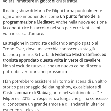
volersi rimettere in gioco: di chi si tratta.
Il dating show di Maria De Filippi torna puntualmente
ogni anno imponendosi come
un punto fermo della
programmazione Mediaset
. Anche nella nuova edizione
la conduttrice ha accolto nel suo parterre tantissimi
volti in cerca d’amore.
La stagione in corso sta dedicando ampio spazio al
Trono Over, dove una vecchia conoscenza sta già
facendo parlare. Si tratta di
Federico Mastrostefano, ex
tronista approdato questa volta in veste di cavaliere
.
Non si esclude tuttavia, che un nuovo colpo di scena
potrebbe verificarsi nei prossimi mesi.
I fan potrebbero assistere al ritorno in scena di un altro
storico personaggio del dating show,
ex calciatore di
Castellammare di Stabia
giunto nel salottino della De
Filippi nel 2015. Un’esperienza lunga che gli ha concesso
di conoscere un grande amore e di lanciarsi in ulteriori
esperienze televisive.