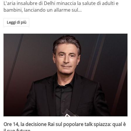
L'aria insalubre di Delhi minaccia la salute di adulti e
bambini, lanciando un allarme sul…
Leggi di più
Ore 14, la decisione Rai sul popolare talk spiazza: qual è
il suo futuro