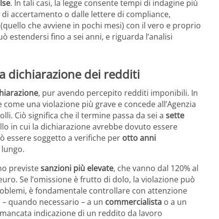
alse
. In tali casi, la legge consente tempi di indagine più
i di accertamento o dalle lettere di compliance,
quello che avviene in pochi mesi) con il vero e proprio
uò estendersi fino a sei anni, e riguarda l’analisi
a dichiarazione dei redditi
chiarazione
, pur avendo percepito redditi imponibili. In
e come una violazione più grave e concede all’Agenzia
lli. Ciò significa che il termine passa da sei a
sette
llo in cui la dichiarazione avrebbe dovuto essere
uò essere soggetto a verifiche per
otto anni
 lungo.
ono previste
sanzioni più elevate
, che vanno dal 120% al
ro. Se l’omissione è frutto di dolo, la violazione può
problemi, è fondamentale controllare con attenzione
si – quando necessario – a un
commercialista
o a un
a mancata indicazione di un reddito da lavoro