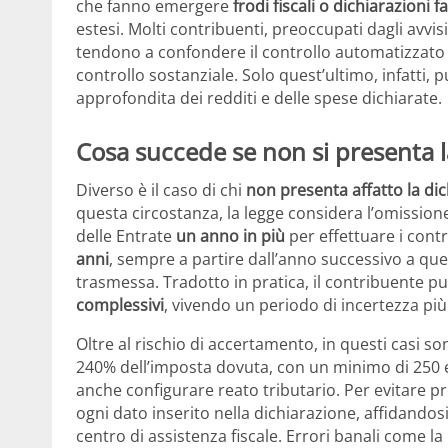
che fanno emergere
frodi fiscali o dichiarazioni f
estesi. Molti contribuenti, preoccupati dagli avvis
tendono a confondere il controllo automatizzato (
controllo sostanziale. Solo quest’ultimo, infatti, p
approfondita dei redditi e delle spese dichiarate.
Cosa succede se non si presenta l
Diverso è il caso di chi
non presenta affatto la di
questa circostanza, la legge considera l’omission
delle Entrate
un anno in più
per effettuare i contro
anni
, sempre a partire dall’anno successivo a que
trasmessa. Tradotto in pratica, il contribuente p
complessivi
, vivendo un periodo di incertezza più
Oltre al rischio di accertamento, in questi casi s
240% dell’imposta dovuta, con un minimo di 250 eu
anche configurare reato tributario. Per evitare 
ogni dato inserito nella dichiarazione, affidando
centro di assistenza fiscale. Errori banali come l