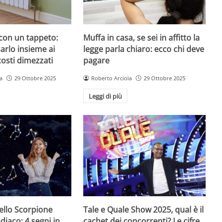
 con un tappeto:
Muffa in casa, se sei in affitto la
arlo insieme ai
legge parla chiaro: ecco chi deve
costi dimezzati
pagare
a
29 Ottobre 2025
Roberto Arciola
29 Ottobre 2025
Leggi di più
ello Scorpione
Tale e Quale Show 2025, qual è il
diaco: 4 segni in
cachet dei concorrenti? Le cifre