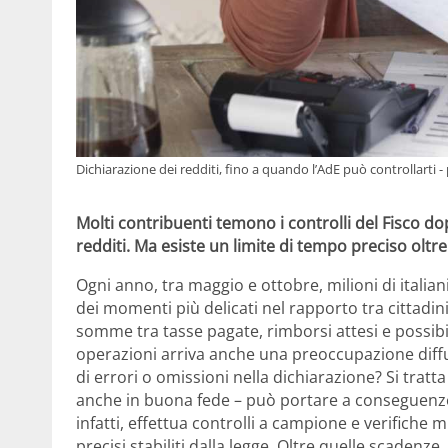
Dichiarazione dei redditi, fino a quando l’AdE può controllarti 
Molti contribuenti temono i controlli del Fisco 
redditi. Ma esiste un limite di tempo preciso oltre
Ogni anno, tra maggio e ottobre, milioni di italian
dei momenti più delicati nel rapporto tra cittadin
somme tra tasse pagate, rimborsi attesi e possibi
operazioni arriva anche una preoccupazione diff
di errori o omissioni nella dichiarazione? Si trat
anche in buona fede – può portare a conseguenze
infatti, effettua controlli a campione e verifiche 
precisi stabiliti dalla legge. Oltre quelle scadenz