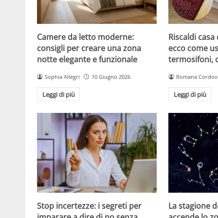
Camere da letto moderne:
Riscaldi casa
consigli per creare una zona
ecco come us
notte elegante e funzionale
termosifoni, 
Sophia Allegri
10 Giugno 2026
Romana Cordov
Leggi di più
Leggi di più
Stop incertezze: i segreti per
La stagione d
imparare a dire di no senza
accende lo zo