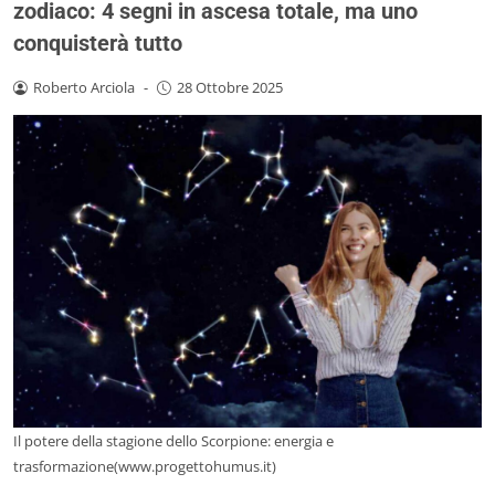
zodiaco: 4 segni in ascesa totale, ma uno
conquisterà tutto
Roberto Arciola
-
28 Ottobre 2025
Il potere della stagione dello Scorpione: energia e
trasformazione(www.progettohumus.it)