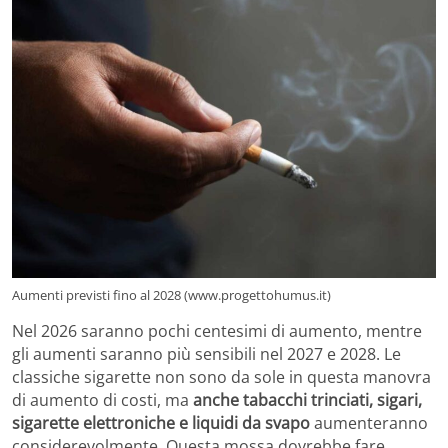
Aumenti previsti fino al 2028 (www.progettohumus.it)
Nel 2026 saranno pochi centesimi di aumento, mentre
gli aumenti saranno più sensibili nel 2027 e 2028. Le
classiche sigarette non sono da sole in questa manovra
di aumento di costi, ma
anche tabacchi trinciati, sigari,
sigarette elettroniche e liquidi da svapo
aumenteranno
considerevolmente. Questa mossa dovrebbe fare