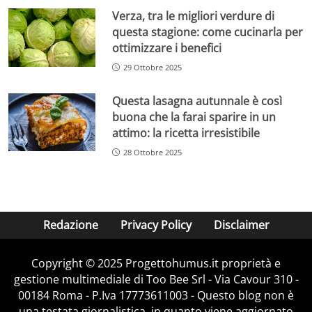
Verza, tra le migliori verdure di
questa stagione: come cucinarla per
ottimizzare i benefici
29 Ottobre 2025
Questa lasagna autunnale è così
buona che la farai sparire in un
attimo: la ricetta irresistibile
28 Ottobre 2025
Redazione
Privacy Policy
Disclaimer
Copyright © 2025 Progettohumus.it proprietà e
gestione multimediale di Too Bee Srl - Via Cavour 310 -
00184 Roma - P.Iva 17773611003 - Questo blog non è
una testata giornalistica, in quanto viene aggiornato