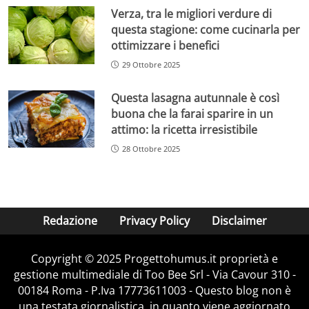
Verza, tra le migliori verdure di
questa stagione: come cucinarla per
ottimizzare i benefici
29 Ottobre 2025
Questa lasagna autunnale è così
buona che la farai sparire in un
attimo: la ricetta irresistibile
28 Ottobre 2025
Redazione
Privacy Policy
Disclaimer
Copyright © 2025 Progettohumus.it proprietà e
gestione multimediale di Too Bee Srl - Via Cavour 310 -
00184 Roma - P.Iva 17773611003 - Questo blog non è
una testata giornalistica, in quanto viene aggiornato