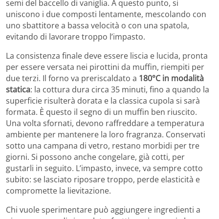
semi del baccello di vaniglia. A questo punto, si
uniscono i due composti lentamente, mescolando con
uno sbattitore a bassa velocità o con una spatola,
evitando di lavorare troppo l’impasto.
La consistenza finale deve essere liscia e lucida, pronta
per essere versata nei pirottini da muffin, riempiti per
due terzi. Il forno va preriscaldato a
180°C in modalità
statica
: la cottura dura circa 35 minuti, fino a quando la
superficie risulterà dorata e la classica cupola si sarà
formata. È questo il segno di un muffin ben riuscito.
Una volta sfornati, devono raffreddare a temperatura
ambiente per mantenere la loro fragranza. Conservati
sotto una campana di vetro, restano morbidi per tre
giorni. Si possono anche congelare, già cotti, per
gustarli in seguito. L’impasto, invece, va sempre cotto
subito: se lasciato riposare troppo, perde elasticità e
compromette la lievitazione.
Chi vuole sperimentare può aggiungere ingredienti a