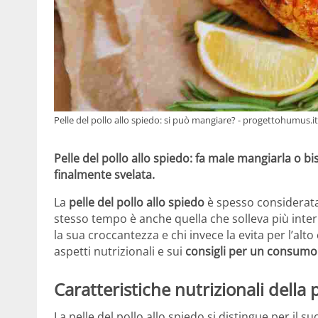
Pelle del pollo allo spiedo: si può mangiare? - progettohumus.it
Pelle del pollo allo spiedo: fa male mangiarla o b
finalmente svelata.
La
pelle del pollo allo spiedo
è spesso considerata 
stesso tempo è anche quella che solleva più interr
la sua croccantezza e chi invece la evita per l’alt
aspetti nutrizionali e sui
consigli per un consumo
Caratteristiche nutrizionali della p
La pelle del pollo allo spiedo si distingue per il su