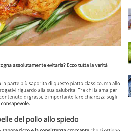
isogna assolutamente evitarla? Ecco tutta la verità
la parte più saporita di questo piatto classico, ma allo
ogativi riguardo alla sua salubrità. Tra chi la ama per
o contenuto di grassi, è importante fare chiarezza sugli
 consapevole.
elle del pollo allo spiedo
o
sapore ricco e la consistenza croccante
che si ottiene