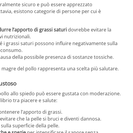
neralmente sicuro e può essere apprezzato
avia, esistono categorie di persone per cui è
urre l’apporto di grassi saturi
dovrebbe evitare la
i nutrizionali.
hé i grassi saturi possono influire negativamente sulla
il consumo.
 causa della possibile presenza di sostanze tossiche.
rti magre del pollo rappresenta una scelta più salutare.
ustoso
el pollo allo spiedo può essere gustata con moderazione.
brio tra piacere e salute:
tenere l’apporto di grassi.
evitare che la pelle si bruci e diventi dannosa.
ulla superficie della pelle.
he e spezie
per intensificare il sapore senza