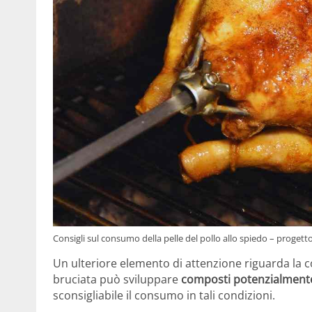
Consigli sul consumo della pelle del pollo allo spiedo – proget
Un ulteriore elemento di attenzione riguarda la c
bruciata può sviluppare
composti potenzialmente
sconsigliabile il consumo in tali condizioni.