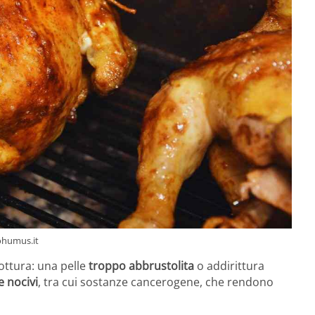
tohumus.it
ottura: una pelle
troppo abbrustolita
o addirittura
 nocivi
, tra cui sostanze cancerogene, che rendono