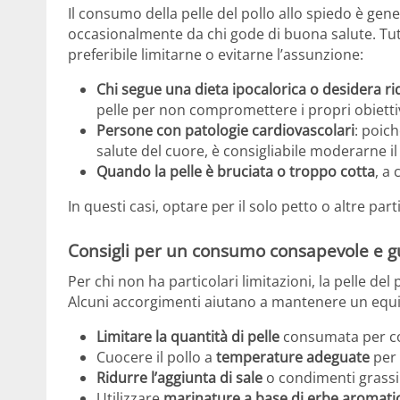
Il consumo della pelle del pollo allo spiedo è ge
occasionalmente da chi gode di buona salute. Tutt
preferibile limitarne o evitarne l’assunzione:
Chi segue una dieta ipocalorica o desidera rid
pelle per non compromettere i propri obiettiv
Persone con patologie cardiovascolari
: poic
salute del cuore, è consigliabile moderarne 
Quando la pelle è bruciata o troppo cotta
, a
In questi casi, optare per il solo petto o altre pa
Consigli per un consumo consapevole e g
Per chi non ha particolari limitazioni, la pelle d
Alcuni accorgimenti aiutano a mantenere un equili
Limitare la quantità di pelle
consumata per con
Cuocere il pollo a
temperature adeguate
per 
Ridurre l’aggiunta di sale
o condimenti grassi s
Utilizzare
marinature a base di erbe aromatic